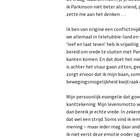
ik Parkinson niet beter als vriend
Qigonglessen in Wijk bij
zette me aan het denken …
Duurstede
Bewust bewegen
S
Enkele basis-
Dr. Willem Oudege
D
Ik ben van origine een conflictmijd
qigongtermen
revalidatiearts, L
we allemaal in teletubbie-land en 
K
‘leef en laat leven’ heb ik vrijwill
Bianca Molle – elke dag 3
PD Warrior, een
s
bereid om vrede te sluiten met Pa
uur Qigong
oefenprogramma 
verschijnselen
kanten komen. En dat doet het ni
vermindert via
D
Howard Shifke – Qigong
neuroplasticiteit
J
is achter het stuur gaan zitten, g
M
zorgt ervoor dat ik mijn baan, so
k
Ecologische therap
(
bewegingsmogelijkheid kwijtraak en
Parkinson – Prof d
Rafael Gonzalez
Maldonado
P
Mijn persoonlijk evangelie dat goe
G
v
kanttekening. Mijn levensmotto was
John Pepper en D
d
dan bereik je echte vrede. In zeker
Norman Doidge –
en snelwandelen
dat wel een strijd. Soms vind ik i
C
mening – maar ieder mag daar ander
Alex Kerten, Israë
ik niet eerst deze emotie onder oge
krijgskunstenaar e
D