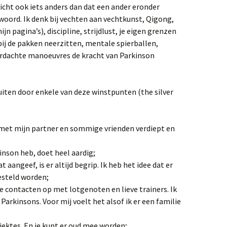
licht ook iets anders dan dat een ander eronder
jaar na
woord. Ik denk bij vechten aan vechtkunst, Qigong,
 kruk
jn pagina’s), discipline, strijdlust, je eigen grenzen
thons
ij de pakken neerzitten, mentale spierballen,
ordachte manoeuvres de kracht van Parkinson
sluiten door enkele van deze winstpunten (the silver
e met mijn partner en sommige vrienden verdiept en
inson heb, doet heel aardig;
dat aangeef, is er altijd begrip. Ik heb het idee dat er
esteld worden;
e contacten op met lotgenoten en lieve trainers. Ik
arkinsons. Voor mij voelt het alsof ik er een familie
ziektes. En je kunt er oud mee worden;