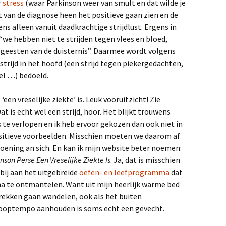
stherapie
estrijden met een
Beleving van de partner
r
stress
(waar Parkinson weer van smult en dat wilde je
etogeen dieet met veel
2020
eit van de diagnose heen het positieve gaan zien en de
!) kokosolie erin
Hoofdstuk 4 – Plezier
Collin
verhoogt dopamine
ns alleen vanuit daadkrachtige strijdlust. Ergens in
en en
Beleving van de partner
 “we hebben niet te strijden tegen vlees en bloed,
r. A. Costantini en zijn
2025
itamine B1-therapie
Hoofdstuk 5 – Stress
geesten van de duisternis”. Daarmee wordt volgens
doodt neuronen
phael
John C. Colemann –
 strijd in het hoofd (een strijd tegen piekergedachten,
on en
r. Laurie K. Mishley,
Natuurarts, zelf nu
el …) bedoeld.
etenschappelijk
Hoofdstuk 6 – Vertel mij
symtoomvrij
nderzoek invloed van
jouw dromen, dan
eefstijl op de progressie
voorspel ik jou je
‘een vreselijke ziekte’ is. Leuk vooruitzicht! Zie
an Parkinson
toekomst
Dr. Janice Hadlock –
ijn
genezen vanuit ‘je veilig
at is echt wel een strijd, hoor. Het blijkt trouwens
thons.
voelen’
anfred Poggel – zelf nu
Hoofdstuk 7 – Parkinson
k te verlopen en ik heb ervoor gekozen dan ook niet in
ymptoomvrij
ontstaat in de darmen
ositieve voorbeelden. Misschien moeten we daarom af
 hij al
oening an sich. En kan ik mijn website beter noemen:
kort
r. Terry Wahls, zij genas
Hoofdstuk 8 – Starten
son Perse Een Vreselijke Ziekte Is
an haar MS met een
met natuurlijke Levodopa
. Ja, dat is misschien
ieet
(Mucuna Pruriens)
bij aan het uitgebreide
oefen- en leefprogramma
dat
t de
ma te ontmantelen. Want uit mijn heerlijk warme bed
Hoofdstuk 9 – Mucuna als
ekken gaan wandelen, ook als het buiten
eden
je al Parkinsonmedicatie
n
gebruikt
looptempo aanhouden is soms echt een gevecht.