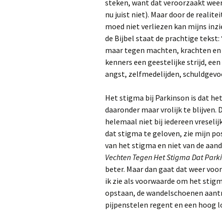
muziek-/beweging
b
steken, want dat veroorzaakt wee
k
nu juist niet). Maar door de realit
(
Dr. Sarah King en 
moed niet verliezen kan mijns inzie
Potter, oefening
de Bijbel staat de prachtige tekst:
voeding
D
v
maar tegen machten, krachten en 
Prof. Dr. Karen Ra
kenners een geestelijke strijd, een
heeft zelf Parkins
D
angst, zelfmedelijden, schuldgevo
beweegt haar
w
symptomen weg
o
l
Het stigma bij Parkinson is dat het 
v
John Ball liep na z
daaronder maar vrolijk te blijven. D
diagnose 25 mara
M
helemaal niet bij iedereen vreselij
s
dat stigma te geloven, zie mijn p
Mijn vader, de
veelwandelaar! Had
van het stigma en niet van de aand
lang Parkinson of 
D
Vechten Tegen Het Stigma Dat Parkin
Parkinsonisme?
v
d
beter. Maar dan gaat dat weer voor
Dr. Ray Dorsey me
ik zie als voorwaarde om het stig
laatste
opstaan, de wandelschoenen aantr
wetenswaardigh
rondom oorzaak e
pijpenstelen regent en een hoog 
behandeling van
Parkinson