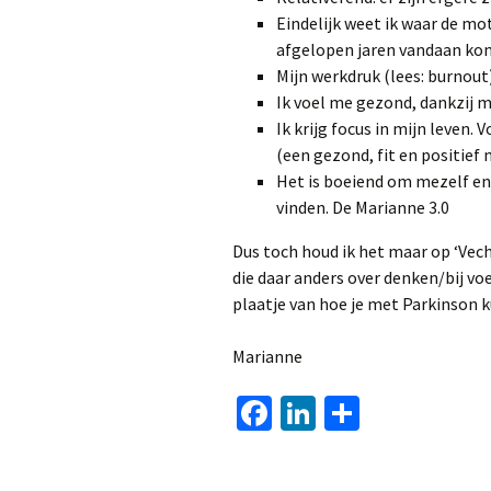
Eindelijk weet ik waar de mo
afgelopen jaren vandaan kom
Mijn werkdruk (lees: burnout
Ik voel me gezond, dankzij mi
Ik krijg focus in mijn leven.
(een gezond, fit en positief
Het is boeiend om mezelf en
vinden. De Marianne 3.0
Dus toch houd ik het maar op ‘Vech
die daar anders over denken/bij vo
plaatje van hoe je met Parkinson
Marianne
Fa
Li
D
ce
n
el
b
ke
e