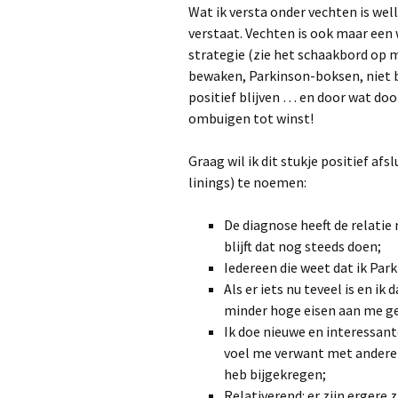
Wat ik versta onder vechten is wel
Jimmy Choi liep 7 
verstaat. Vechten is ook maar een 
diagnose met een
strategie (zie het schaakbord op mi
en loopt nu mara
bewaken, Parkinson-boksen, niet b
positief blijven … en door wat do
ombuigen tot winst!
Graag wil ik dit stukje positief af
linings) te noemen:
De diagnose heeft de relati
blijft dat nog steeds doen;
Iedereen die weet dat ik Park
Als er iets nu teveel is en ik 
minder hoge eisen aan me g
Ik doe nieuwe en interessant
voel me verwant met andere P
heb bijgekregen;
Relativerend: er zijn ergere 