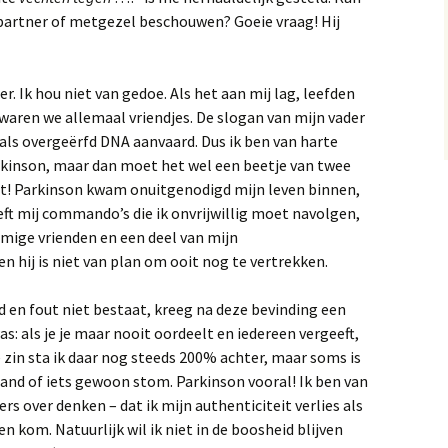
of beperking
, partner of metgezel beschouwen? Goeie vraag! Hij
upplementen
Joe Dispenza – maak je
gedachten tot realiteit
est,
rinken
er. Ik hou niet van gedoe. Als het aan mij lag, leefden
SVT
waren we allemaal vriendjes. De slogan van mijn vader
Dr. Robert Rogers –
etogene leefstijl –
onderzoeker/interviewer
ig als overgeërfd DNA aanvaard. Dus ik ben van harte
tartplan
rkinson, maar dan moet het wel een beetje van twee
dat
Cognitieve uitdaging
et! Parkinson kwam onuitgenodigd mijn leven binnen,
r. Matthew Phillips, Dr.
eff Volek en Prof. Mark
eeft mij commando’s die ik onvrijwillig moet navolgen,
attson, bevelen een
Wim Hof, koud douchen,
mmige vrienden en een deel van mijn
etogene leefstijl of
ijsbaden en dopamine
ie bij
intermitting) vasten aan
Hoofdstuk 1 –
 hij is niet van plan om ooit nog te vertrekken.
r.
Symptomen die dr.
Parkisnon nooit zag
Ademhalen – hoe doe je
rof Tim Spector en Prof
dat?
d en fout niet bestaat, kreeg na deze bevinding een
regor Hassler over
oeding en het
Hoofdstuk 2 –
: als je je maar nooit oordeelt en iedereen vergeeft,
r.
armmicrobioom
Brisk-/powerwalking in
Ademhalen – de Nervus
e zin sta ik daar nog steeds 200% achter, maar soms is
 GDNF
plaats van Sinemet
Vagus
emand of iets gewoon stom. Parkinson vooral! Ik ben van
arnivoor
s over denken – dat ik mijn authenticiteit verlies als
Hoofdstuk 3 – Ik voel dus
Oormassage
lische
ik besta. Over
n kom. Natuurlijk wil ik niet in de boosheid blijven
n zijn
r. Bruce Fife, Parkinson
sensorische stimuli.