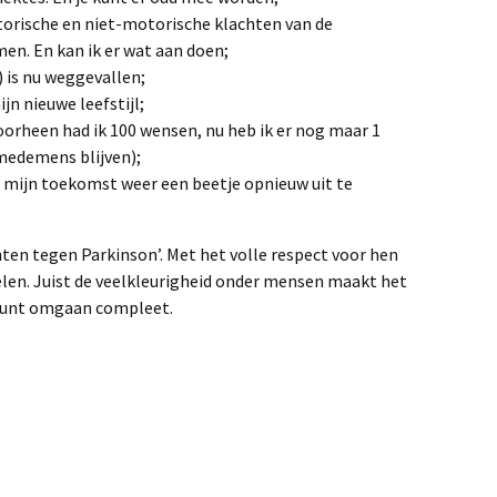
torische en niet-motorische klachten van de
en. En kan ik er wat aan doen;
) is nu weggevallen;
jn nieuwe leefstijl;
 Voorheen had ik 100 wensen, nu heb ik er nog maar 1
 medemens blijven);
 mijn toekomst weer een beetje opnieuw uit te
ten tegen Parkinson’. Met het volle respect voor hen
elen. Juist de veelkleurigheid onder mensen maakt het
 kunt omgaan compleet.