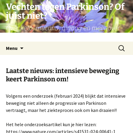
Ga
Vechten tegen Parkinson? Of
naar
juist niet?
de
inhoud
Over keto, mucuna, qigong en meer over
mijn persoonlijke reis met Parkinson
Zoeken
Menu
naar:
Laatste nieuws: intensieve beweging
keert Parkinson om!
Volgens een onderzoek (februari 2024) blijkt dat intensieve
beweging niet alleen de progressie van Parkinson
vertraagt, maar het ziekteproces ook om kan draaien!!
Het hele onderzoeksartikel kun je hier lezen:
https://www.nature.com/articles/s41531-024-00641-1