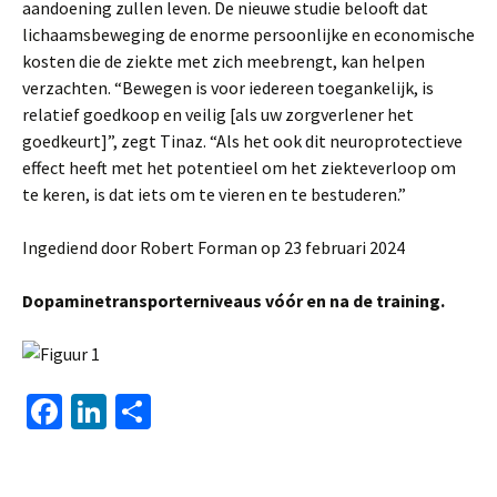
aandoening zullen leven. De nieuwe studie belooft dat
lichaamsbeweging de enorme persoonlijke en economische
kosten die de ziekte met zich meebrengt, kan helpen
verzachten. “Bewegen is voor iedereen toegankelijk, is
relatief goedkoop en veilig [als uw zorgverlener het
goedkeurt]”, zegt Tinaz. “Als het ook dit neuroprotectieve
effect heeft met het potentieel om het ziekteverloop om
te keren, is dat iets om te vieren en te bestuderen.”
Ingediend door Robert Forman op 23 februari 2024
Dopaminetransporterniveaus vóór en na de training.
Fa
Li
D
ce
n
el
b
ke
e