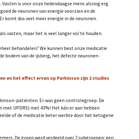
 Vasten is voor onze hedendaagse mens alsnog erg
jaar na
goed de neuronen van energie voorzien en de
 kruk
Er komt dus veel meer energie in de neuronen.
thons
als vasten, maar het is veel langer vol te houden.
geheel behandelen? We kunnen best onze medicatie
de bodem van de ijsberg, het defecte neuronen-
ten
en het effect ervan op Parkinson zijn 2 studies
rkinson-patiënten. Er was geen controlegroep. De
 met UPDRS) met 43%! Het kán er aan hebben
eelde of de medicatie beter werkte door het ketogene
nemers. De groep werd verdeeld over 2 subgroepen: een