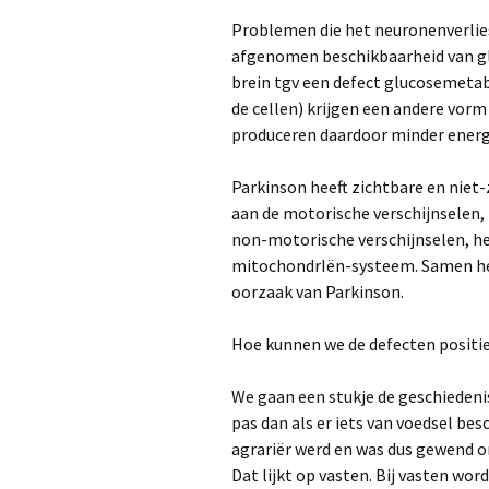
muziek-/beweging
b
k
Problemen die het neuronenverlies 
(
Dr. Sarah King en 
afgenomen beschikbaarheid van glu
Potter, oefening
brein tgv een defect glucosemetab
voeding
D
v
de cellen) krijgen een andere vorm
Prof. Dr. Karen Ra
produceren daardoor minder energ
heeft zelf Parkins
D
beweegt haar
w
symptomen weg
o
Parkinson heeft zichtbare en niet-
l
aan de motorische verschijnselen, 
v
John Ball liep na z
non-motorische verschijnselen, h
diagnose 25 mara
M
mitochondrIën-systeem. Samen he
s
oorzaak van Parkinson.
Mijn vader, de
veelwandelaar! Had
lang Parkinson of 
D
Hoe kunnen we de defecten positi
Parkinsonisme?
v
d
Dr. Ray Dorsey me
We gaan een stukje de geschiedenis
laatste
pas dan als er iets van voedsel bes
wetenswaardigh
rondom oorzaak e
agrariër werd en was dus gewend o
behandeling van
Dat lijkt op vasten. Bij vasten wo
Parkinson