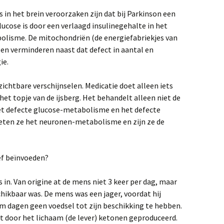
stherapie
estrijden met een
Beleving van de partner
etogeen dieet met veel
2020
in het brein veroorzaken zijn dat bij Parkinson een
!) kokosolie erin
Hoofdstuk 4 – Plezier
Collin
verhoogt dopamine
cose is door een verlaagd insulinegehalte in het
en en
Beleving van de partner
olisme. De mitochondriën (de energiefabriekjes van
r. A. Costantini en zijn
2025
itamine B1-therapie
Hoofdstuk 5 – Stress
 en verminderen naast dat defect in aantal en
doodt neuronen
phael
John C. Colemann –
ie.
on en
r. Laurie K. Mishley,
Natuurarts, zelf nu
etenschappelijk
Hoofdstuk 6 – Vertel mij
symtoomvrij
nderzoek invloed van
jouw dromen, dan
zichtbare verschijnselen. Medicatie doet alleen iets
eefstijl op de progressie
voorspel ik jou je
het topje van de ijsberg. Het behandelt alleen niet de
an Parkinson
toekomst
Dr. Janice Hadlock –
ijn
genezen vanuit ‘je veilig
et defecte glucose-metabolisme en het defecte
thons.
voelen’
anfred Poggel – zelf nu
Hoofdstuk 7 – Parkinson
ten ze het neuronen-metabolisme en zijn ze de
ymptoomvrij
ontstaat in de darmen
 hij al
kort
r. Terry Wahls, zij genas
Hoofdstuk 8 – Starten
ef beïnvoeden?
an haar MS met een
met natuurlijke Levodopa
ieet
(Mucuna Pruriens)
t de
 in. Van origine at de mens niet 3 keer per dag, maar
Hoofdstuk 9 – Mucuna als
chikbaar was. De mens was een jager, voordat hij
eden
je al Parkinsonmedicatie
n
gebruikt
m dagen geen voedsel tot zijn beschikking te hebben.
rdt door het lichaam (de lever) ketonen geproduceerd.