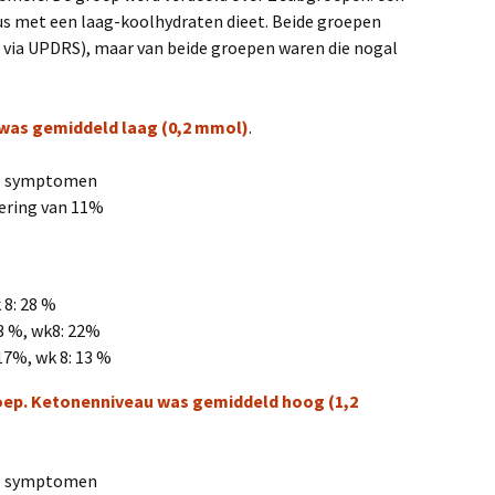
us met een laag-koolhydraten dieet. Beide groepen
via UPDRS), maar van beide groepen waren die nogal
was gemiddeld la
ag (0,2 mmol)
.
he symptomen
ering van 11%
 8: 28 %
3 %, wk8: 22%
17%, wk 8: 13 %
roep. Ketonenniveau was gemidd
eld hoog (1,2
he symptomen