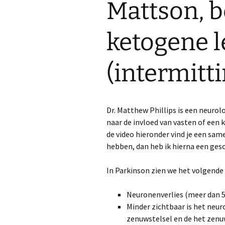
Mattson, b
Qigonglessen in Wijk bij
Duurstede
Bewust bewegen
S
ketogene le
Enkele basis-
Dr. Willem Oudege
D
qigongtermen
revalidatiearts, L
(intermitt
K
Bianca Molle – elke dag 3
PD Warrior, een
s
uur Qigong
oefenprogramma 
verschijnselen
vermindert via
D
Howard Shifke – Qigong
neuroplasticiteit
J
Dr. Matthew Phillips is een neurolo
M
k
naar de invloed van vasten of een
Ecologische therap
(
de video hieronder vind je een same
Parkinson – Prof d
Rafael Gonzalez
hebben, dan heb ik hierna een ges
Maldonado
P
G
v
In Parkinson zien we het volgende 
John Pepper en D
d
Norman Doidge –
en snelwandelen
Neuronenverlies (meer dan 5
C
Minder zichtbaar is het neur
Alex Kerten, Israë
zenuwstelsel en de het zenuw
krijgskunstenaar e
D