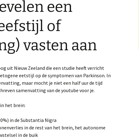
evelen een
of beperking
upplementen
Joe Dispenza – maak je
efstijl of
gedachten tot realiteit
est,
rinken
SVT
Dr. Robert Rogers –
ing) vasten aan
etogene leefstijl –
onderzoeker/interviewer
tartplan
dat
Cognitieve uitdaging
r. Matthew Phillips, Dr.
eff Volek en Prof. Mark
og uit Nieuw Zeeland die een studie heeft verricht
attson, bevelen een
Wim Hof, koud douchen,
etogene leefstijl of
ijsbaden en dopamine
 ketogene eetstijl op de symptomen van Parkinson. In
ie bij
intermitting) vasten aan
Hoofdstuk 1 –
nvatting, maar mocht je niet een half uur de tijd
r.
Symptomen die dr.
Parkisnon nooit zag
Ademhalen – hoe doe je
chreven samenvatting van de youtube voor je.
rof Tim Spector en Prof
dat?
regor Hassler over
oeding en het
Hoofdstuk 2 –
in het brein:
r.
armmicrobioom
Brisk-/powerwalking in
Ademhalen – de Nervus
 GDNF
plaats van Sinemet
Vagus
0%) in de Substantia Nigra
arnivoor
Hoofdstuk 3 – Ik voel dus
Oormassage
onenverlies in de rest van het brein, het autonome
lische
ik besta. Over
stelsel in de buik
n zijn
r. Bruce Fife, Parkinson
sensorische stimuli.