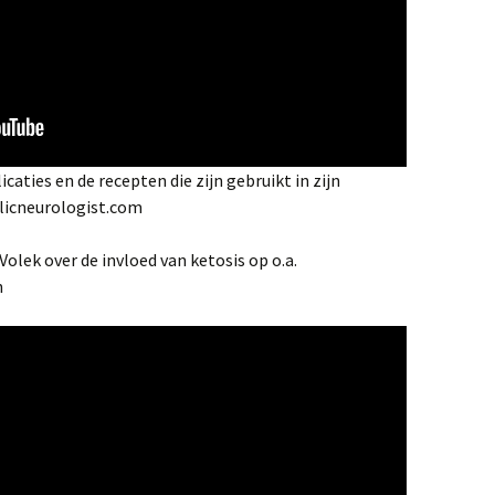
caties en de recepten die zijn gebruikt in zijn
licneurologist.com
Volek over de invloed van ketosis op o.a.
n