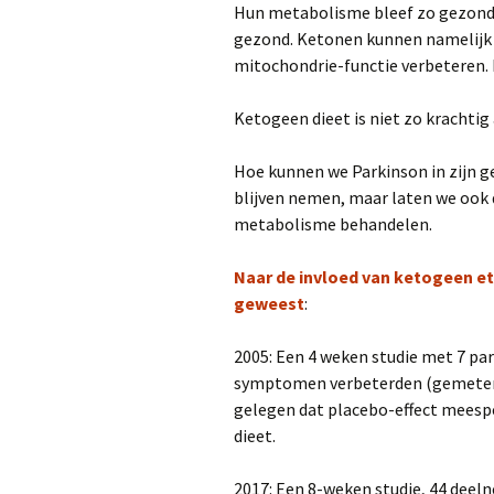
Hun metabolisme bleef zo gezond.
Jimmy Choi liep 7 
gezond. Ketonen kunnen namelijk 
diagnose met een
mitochondrie-functie verbeteren. 
en loopt nu mara
Ketogeen dieet is niet zo krachtig 
Hoe kunnen we Parkinson in zijn 
blijven nemen, maar laten we ook 
metabolisme behandelen.
Naar de invl
oed van ketogeen e
geweest
:
2005: Een 4 weken studie met 7 pa
symptomen verbeterden (gemeten
gelegen dat placebo-effect meesp
dieet.
2017: Een 8-weken studie, 44 deel