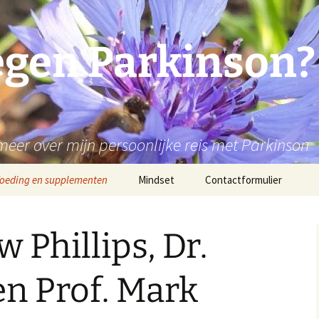
gen Parkinson? 
eer over mijn persoonlijke reis met Parkinson
oeding en supplementen
Mindset
Contactformulier
oeding
Mediteren, stress en
schap,
trauma’s
 Phillips, Dr.
en
etogeen en
intermitting) vasten
Positiviteit, placebo-
effect en geloof
ing
en Prof. Mark
m!
ucuna Pruriens
Prof. Dr. Dirk de Wachter,
psychiater: Goed leven
itamine B1/Thiamine
met een kwetsbaarheid