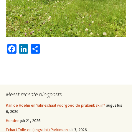
Fa
Li
D
ce
n
el
b
ke
e
o
dI
n
o
n
k
Meest recente blogposts
Kan de Hoehn en Yahr-schaal voorgoed de prullenbak in?
augustus
6, 2026
Honden
juli 21, 2026
Echart Tolle en (angst bij) Parkinson
juli 7, 2026