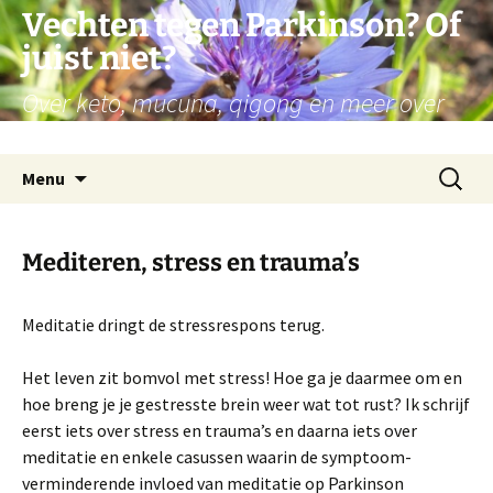
Ga
Vechten tegen Parkinson? Of
naar
juist niet?
de
inhoud
Over keto, mucuna, qigong en meer over
mijn persoonlijke reis met Parkinson
Zoeken
Menu
naar:
Mediteren, stress en trauma’s
Meditatie dringt de stressrespons terug.
Het leven zit bomvol met stress! Hoe ga je daarmee om en
hoe breng je je gestresste brein weer wat tot rust? Ik schrijf
eerst iets over stress en trauma’s en daarna iets over
meditatie en enkele casussen waarin de symptoom-
verminderende invloed van meditatie op Parkinson