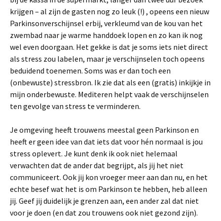
krijgen – al zijn de gasten nog zo leuk (!) , opeens een nieuw
Parkinsonverschijnsel erbij, verkleumd van de kou van het
zwembad naar je warme handdoek lopen en zo kan ik nog
wel even doorgaan. Het gekke is dat je soms iets niet direct
als stress zou labelen, maar je verschijnselen toch opeens
beduidend toenemen. Soms was er dan toch een
(onbewuste) stressbron. Ik zie dat als een (gratis) inkijkje in
mijn onderbewuste. Mediteren helpt vaak de verschijnselen
ten gevolge van stress te verminderen.
Je omgeving heeft trouwens meestal geen Parkinson en
heeft er geen idee van dat iets dat voor hén normaal is jou
stress oplevert. Je kunt denk ik ook niet helemaal
verwachten dat de ander dat begrijpt, als jij het niet
communiceert. Ook jij kon vroeger meer aan dan nu, en het
echte besef wat het is om Parkinson te hebben, heb alleen
jij. Geef jij duidelijk je grenzen aan, een ander zal dat niet
voor je doen (en dat zou trouwens ook niet gezond zijn).