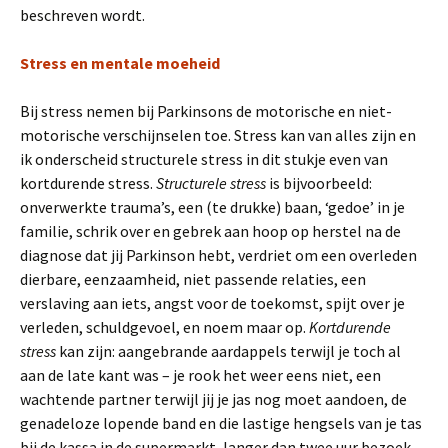
beschreven wordt.
Stress en mentale moeheid
Bij stress nemen bij Parkinsons de motorische en niet-
motorische verschijnselen toe. Stress kan van alles zijn en
ik onderscheid structurele stress in dit stukje even van
kortdurende stress.
Structurele stress
is bijvoorbeeld:
onverwerkte trauma’s, een (te drukke) baan, ‘gedoe’ in je
familie, schrik over en gebrek aan hoop op herstel na de
diagnose dat jij Parkinson hebt, verdriet om een overleden
dierbare, eenzaamheid, niet passende relaties, een
verslaving aan iets, angst voor de toekomst, spijt over je
verleden, schuldgevoel, en noem maar op.
Kortdurende
stress
kan zijn: aangebrande aardappels terwijl je toch al
aan de late kant was – je rook het weer eens niet, een
wachtende partner terwijl jij je jas nog moet aandoen, de
genadeloze lopende band en die lastige hengsels van je tas
bij de kassa in de supermarkt, langer dan twee uur bezoek