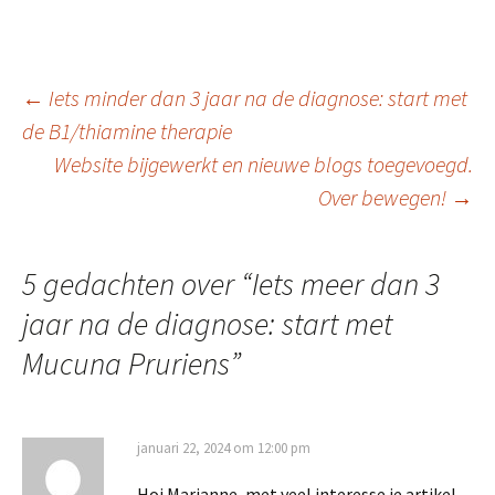
ce
n
el
b
ke
e
o
dI
n
Berichtnavigatie
←
Iets minder dan 3 jaar na de diagnose: start met
o
n
de B1/thiamine therapie
k
Website bijgewerkt en nieuwe blogs toegevoegd.
Over bewegen!
→
5 gedachten over “
Iets meer dan 3
jaar na de diagnose: start met
Mucuna Pruriens
”
januari 22, 2024 om 12:00 pm
Hoi Marianne, met veel interesse je artikel