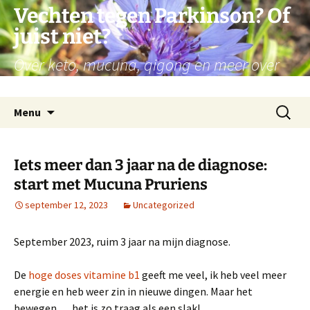
Ga
Vechten tegen Parkinson? Of
naar
juist niet?
de
inhoud
Over keto, mucuna, qigong en meer over
mijn persoonlijke reis met Parkinson
Zoeken
Menu
naar:
Iets meer dan 3 jaar na de diagnose:
start met Mucuna Pruriens
september 12, 2023
Uncategorized
September 2023, ruim 3 jaar na mijn diagnose.
De
hoge doses vitamine b1
geeft me veel, ik heb veel meer
energie en heb weer zin in nieuwe dingen. Maar het
bewegen … het is zo traag als een slak!