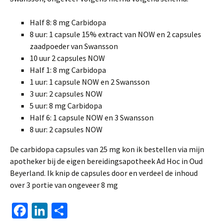
Half 8: 8 mg Carbidopa
8 uur: 1 capsule 15% extract van NOW en 2 capsules
zaadpoeder van Swansson
10 uur 2 capsules NOW
Half 1: 8 mg Carbidopa
1 uur: 1 capsule NOW en 2 Swansson
3 uur: 2 capsules NOW
5 uur: 8 mg Carbidopa
Half 6: 1 capsule NOW en 3 Swansson
8 uur: 2 capsules NOW
De carbidopa capsules van 25 mg kon ik bestellen via mijn
apotheker bij de eigen bereidingsapotheek Ad Hoc in Oud
Beyerland. Ik knip de capsules door en verdeel de inhoud
over 3 portie van ongeveer 8 mg
Fa
Li
D