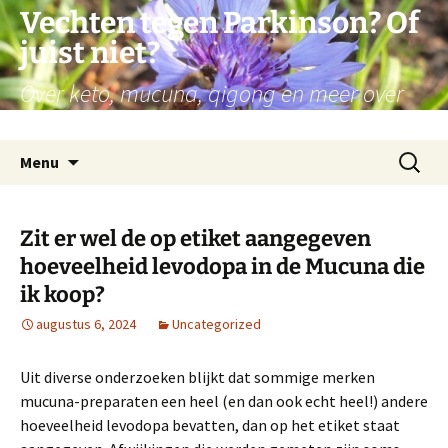
Ga
Vechten tegen Parkinson? Of
naar
juist niet?
de
inhoud
Over keto, mucuna, qigong en meer over
mijn persoonlijke reis met Parkinson
Zoeken
Menu
naar:
Zit er wel de op etiket aangegeven
hoeveelheid levodopa in de Mucuna die
ik koop?
augustus 6, 2024
Uncategorized
Uit diverse onderzoeken blijkt dat sommige merken
mucuna-preparaten een heel (en dan ook echt heel!) andere
hoeveelheid levodopa bevatten, dan op het etiket staat