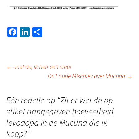
Fa
Li
D
ce
n
el
b
ke
e
o
dI
n
Berichtnavigatie
←
Joehoe, ik heb een step!
o
n
Dr. Laurie Mischley over Mucuna
→
k
Eén reactie op “
Zit er wel de op
etiket aangegeven hoeveelheid
levodopa in de Mucuna die ik
koop?
”