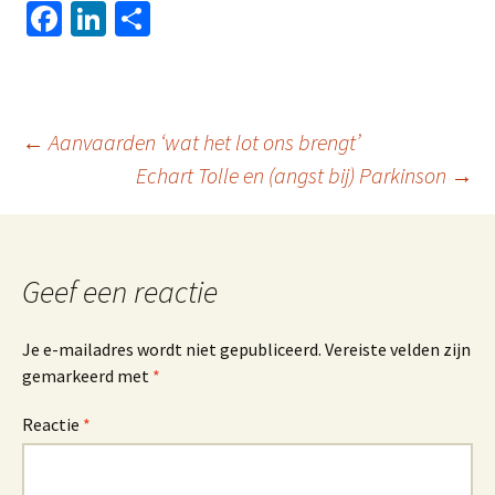
Fa
Li
D
ce
n
el
b
ke
e
o
dI
n
Berichtnavigatie
←
Aanvaarden ‘wat het lot ons brengt’
o
n
Echart Tolle en (angst bij) Parkinson
→
k
Geef een reactie
Je e-mailadres wordt niet gepubliceerd.
Vereiste velden zijn
gemarkeerd met
*
Reactie
*