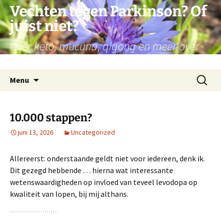
Ga
Vechten tegen Parkinson? Of
naar
juist niet?
de
inhoud
Over keto, mucuna, qigong en meer over
mijn persoonlijke reis met Parkinson
Zoeken
Menu
naar:
10.000 stappen?
juni 13, 2026
Uncategorized
Allereerst: onderstaande geldt niet voor iedereen, denk ik.
Dit gezegd hebbende … hierna wat interessante
wetenswaardigheden op invloed van teveel levodopa op
kwaliteit van lopen, bij mij althans.