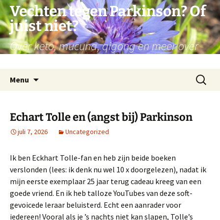
Ga
Vechten tegen Parkinson? Of
naar
juist niet?
de
inhoud
Over keto, mucuna, qigong en meer over
mijn persoonlijke reis met Parkinson
Zoeken
Menu
naar:
Echart Tolle en (angst bij) Parkinson
juli 7, 2026
Uncategorized
Ik ben Eckhart Tolle-fan en heb zijn beide boeken
verslonden (lees: ik denk nu wel 10 x doorgelezen), nadat ik
mijn eerste exemplaar 25 jaar terug cadeau kreeg van een
goede vriend. En ik heb talloze YouTubes van deze soft-
gevoicede leraar beluisterd. Echt een aanrader voor
iedereen! Vooral als je ’s nachts niet kan slapen, Tolle’s