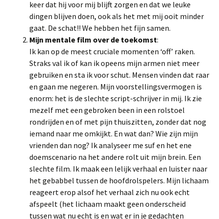
keer dat hij voor mij blijft zorgen en dat we leuke
dingen blijven doen, ook als het met mij ooit minder
gaat. De schat!! We hebben het fijn samen.
Mijn mentale film over de toekomst
:
Ik kan op de meest cruciale momenten ‘off’ raken.
Straks val ik of kan ik opeens mijn armen niet meer
gebruiken en sta ik voor schut. Mensen vinden dat raar
en gaan me negeren. Mijn voorstellingsvermogen is
enorm: het is de slechte script-schrijver in mij. Ik zie
mezelf met een gebroken been in een rolstoel
rondrijden en of met pijn thuiszitten, zonder dat nog
iemand naar me omkijkt. En wat dan? Wie zijn mijn
vrienden dan nog? Ik analyseer me suf en het ene
doemscenario na het andere rolt uit mijn brein. Een
slechte film. Ik maak een lelijk verhaal en luister naar
het gebabbel tussen de hoofdrolspelers. Mijn lichaam
reageert erop alsof het verhaal zich nu ook echt
afspeelt (het lichaam maakt geen onderscheid
tussen wat nu echt is en wat er in je gedachten