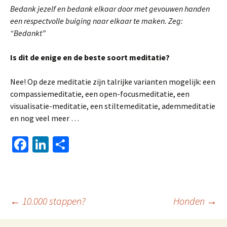
Bedank jezelf en bedank elkaar door met gevouwen handen
een respectvolle buiging naar elkaar te maken. Zeg:
“Bedankt”
Is dit de enige en de beste soort meditatie?
Nee! Op deze meditatie zijn talrijke varianten mogelijk: een
compassiemeditatie, een open-focusmeditatie, een
visualisatie-meditatie, een stiltemeditatie, ademmeditatie
en nog veel meer …
Fa
Li
D
ce
n
el
b
ke
e
o
dI
n
Berichtnavigatie
←
10.000 stappen?
Honden
→
o
n
k