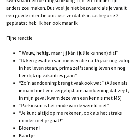
kwetsbaarheid de rangschikking ‘fijn’ en ‘minder fijn’
anders zou maken. Dus voel je niet bezwaard als je vanuit
een goede intentie ooit iets zei dat ik in cathegorie 2
geplaatst heb. Ik ben ook maar ik.
Fijne reactie:
” Wauw, heftig, maar jij kán (jullie kunnen) dit!”
“Ik ken gevallen van mensen die na 15 jaar nog volop
in het leven staan, prima zelfstandig leven en nog
heerlijk op vakanties gaan”
“Zo’n aandoening brengt vaak ook wat” (Alleen als
iemand met een vergelijkbare aandoening dat zegt,
in mijn geval kwam deze van een kennis met MS)
“Parkinson is het einde van de wereld niet”
“Je kunt altijd op me rekenen, ook als het straks
minder met je gaat!”
Bloemen!
Kaartje