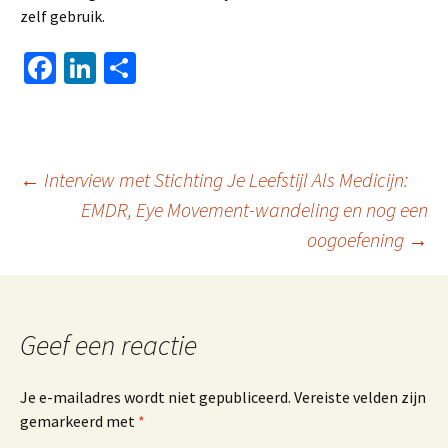
zelf gebruik.
Fa
Li
D
ce
n
el
b
ke
e
o
dI
n
Berichtnavigatie
←
Interview met Stichting Je Leefstijl Als Medicijn:
o
n
EMDR, Eye Movement-wandeling en nog een
k
oogoefening
→
Geef een reactie
Je e-mailadres wordt niet gepubliceerd.
Vereiste velden zijn
gemarkeerd met
*