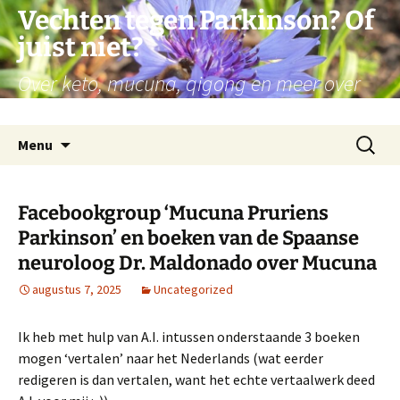
Ga
Vechten tegen Parkinson? Of
naar
juist niet?
de
inhoud
Over keto, mucuna, qigong en meer over
mijn persoonlijke reis met Parkinson
Zoeken
Menu
naar:
Facebookgroup ‘Mucuna Pruriens
Parkinson’ en boeken van de Spaanse
neuroloog Dr. Maldonado over Mucuna
augustus 7, 2025
Uncategorized
Ik heb met hulp van A.I. intussen onderstaande 3 boeken
mogen ‘vertalen’ naar het Nederlands (wat eerder
redigeren is dan vertalen, want het echte vertaalwerk deed