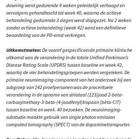
dosering werd gedurende 9 weken geleidelijk verhoogd en
vervolgens gehandhaafd tot week 40, waarna de actieve
behandeling gedurende 3 dagen werd stopgezet. Na 2 weken
zonder actieve behandeling (week 42) werd een definitieve
beoordeling van de PD-ernst verkregen
.
Uitkomstmaten:
De vooraf gespecificeerde primaire klinische
uitkomst was de verandering in de totale Unified Parkinson’s
Disease Rating Scale (UPDRS) tussen baseline en week 42,
waarbij de vier behandelingsgroepen werden vergeleken. De
primaire neuroimaging-component van het onderzoek bij een
subgroep van 142 proefpersonen was de procentuele
verandering in de opname van striataal (123)jood 2-beta-
carboxymethoxy-3-beta-(4-joodfenyl)tropaan (bèta-CIT)
tussen baseline en week. 40 bezoeken. De neuroimaging-
substudie maakte gebruik van single photon emission
computed tomography (SPECT) van de dopaminetransporte
r.