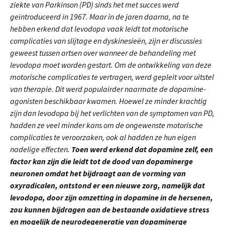
ziekte van Parkinson (PD) sinds het met succes werd
geïntroduceerd in 1967. Maar in de jaren daarna, na te
hebben erkend dat levodopa vaak leidt tot motorische
complicaties van slijtage en dyskinesieën, zijn er discussies
geweest tussen artsen over wanneer de behandeling met
levodopa moet worden gestart. Om de ontwikkeling van deze
motorische complicaties te vertragen, werd gepleit voor uitstel
van therapie. Dit werd populairder naarmate de dopamine-
agonisten beschikbaar kwamen. Hoewel ze minder krachtig
zijn dan levodopa bij het verlichten van de symptomen van PD,
hadden ze veel minder kans om de ongewenste motorische
complicaties te veroorzaken, ook al hadden ze hun eigen
nadelige effecten.
Toen werd erkend dat dopamine zelf, een
factor kan zijn die leidt tot de dood van dopaminerge
neuronen omdat het bijdraagt ​​aan de vorming van
oxyradicalen, ontstond er een nieuwe zorg, namelijk dat
levodopa, door zijn omzetting in dopamine in de hersenen,
zou kunnen bijdragen aan de bestaande oxidatieve stress
en mogelijk de neurodegeneratie van dopaminerge