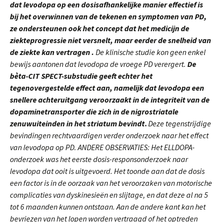
dat levodopa op een dosisafhankelijke manier effectief is
bij het overwinnen van de tekenen en symptomen van PD,
ze ondersteunen ook het concept dat het medicijn de
ziekteprogressie niet versnelt, maar eerder de snelheid van
de ziekte kan vertragen .
De klinische studie kon geen enkel
bewijs aantonen dat levodopa de vroege PD verergert.
De
bèta-CIT SPECT-substudie geeft echter het
tegenovergestelde effect aan, namelijk dat levodopa een
snellere achteruitgang veroorzaakt in de integriteit van de
dopaminetransporter die zich in de nigrostriatale
zenuwuiteinden in het striatum bevindt
.
Deze tegenstrijdige
bevindingen rechtvaardigen verder onderzoek naar het effect
van levodopa op PD. ANDERE OBSERVATIES: Het ELLDOPA-
onderzoek was het eerste dosis-responsonderzoek naar
levodopa dat ooit is uitgevoerd. Het toonde aan dat de dosis
een factor is in de oorzaak van het veroorzaken van motorische
complicaties van dyskinesieën en slijtage, en dat deze al na 5
tot 6 maanden kunnen ontstaan. Aan de andere kant kan het
bevriezen
van het lopen worden vertraagd of het optreden