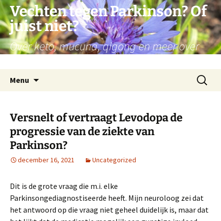
Ga
Vechten tegen Parkinson? Of
naar
juist niet?
de
inhoud
Over keto, mucuna, qigong en meer over
mijn persoonlijke reis met Parkinson
Zoeken
Menu
naar:
Versnelt of vertraagt Levodopa de
progressie van de ziekte van
Parkinson?
december 16, 2021
Uncategorized
Dit is de grote vraag die m.i. elke
Parkinsongediagnostiseerde heeft. Mijn neuroloog zei dat
het antwoord op die vraag niet geheel duidelijk is, maar dat