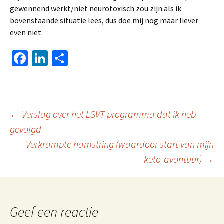
gewennend werkt/niet neurotoxisch zou zijn als ik
bovenstaande situatie lees, dus doe mij nog maar liever
even niet.
Fa
Li
D
ce
n
el
b
ke
e
o
dI
n
Berichtnavigatie
←
Verslag over het LSVT-programma dat ik heb
o
n
gevolgd
k
Verkrampte hamstring (waardoor start van mijn
keto-avontuur)
→
Geef een reactie