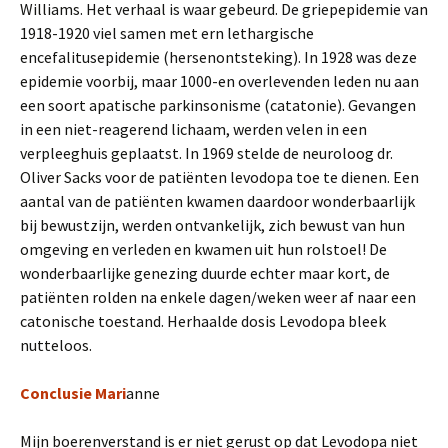
Williams. Het verhaal is waar gebeurd. De griepepidemie van
1918-1920 viel samen met ern lethargische
encefalitusepidemie (hersenontsteking). In 1928 was deze
epidemie voorbij, maar 1000-en overlevenden leden nu aan
een soort apatische parkinsonisme (catatonie). Gevangen
in een niet-reagerend lichaam, werden velen in een
verpleeghuis geplaatst. In 1969 stelde de neuroloog dr.
Oliver Sacks voor de patiënten levodopa toe te dienen. Een
aantal van de patiënten kwamen daardoor wonderbaarlijk
bij bewustzijn, werden ontvankelijk, zich bewust van hun
omgeving en verleden en kwamen uit hun rolstoel! De
wonderbaarlijke genezing duurde echter maar kort, de
patiënten rolden na enkele dagen/weken weer af naar een
catonische toestand. Herhaalde dosis Levodopa bleek
nutteloos.
Conclusie Mari
anne
Mijn boerenverstand is er niet gerust op dat Levodopa niet