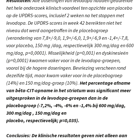
Resultaten:
Alle doseringen van levodopa hadden gedurende
het hele onderzoek klinisch voordeel ten opzichte van placebo
op de UPDRS-scores, inclusief 2 weken na het stoppen met
levodopa. De UPDRS-scores in week 42 bereikten niet het
niveau dat werd aangetroffen in de placebogroep
(verandering van 7,8+/-9,0, 1,9+/-6,0, 1,9+/-6,9 en -1,4+/-7,8,
voor placebo, 150 mg /dag, respectievelijk 300 mg/dag en 600
mg/dag, p<0,0001). Misselijkheid (p=0,001) en dyskinesieën
(p=0,0001) kwamen vaker voor in de levodopa-groepen,
vooral bij de hogere doseringen. Bevriezing verscheen rond
dezelfde tijd, maar kwam vaker voor in de placebogroep
(14%) en 150 mg/dag-groep (10%).
Het percentage afname
van bèta-CIT-opname in het striatum was significant me
er
uitgesproken in de levodopa-groepen dan in de
placebogroep (-7,2%, -4%, -6% en -1,4% bij 600 mg/dag,
300 mg/dag , 150 mg/dag en
placebo, respectievelijk; p=0,035)
.
Conclusies: De klinische resultaten geven niet alleen aan