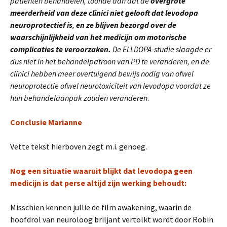
patiënten behandelen, toonde aan dat de
overgrote
meerderheid van deze clinici niet gelooft dat levodopa
neuroprotectief is
,
en ze blijven bezorgd over de
waarschijnlijkheid van het medicijn om motorische
complicaties te veroorzaken.
De ELLDOPA-studie slaagde er
dus niet in het behandelpatroon van PD te veranderen, en de
clinici hebben meer
overtuigend bewijs nodig van ofwel
neuroprotectie ofwel neurotoxiciteit van levodopa voordat ze
hun behandelaanpak zouden veranderen
.
Conclusie Marianne
Vette tekst hierboven zegt m.i. genoeg.
Nog een situatie waaruit blijkt dat levodopa geen
medicijn is dat perse altijd zijn werking behoudt:
Misschien kennen jullie de film awakening, waarin de
hoofdrol van neuroloog briljant vertolkt wordt door Robin