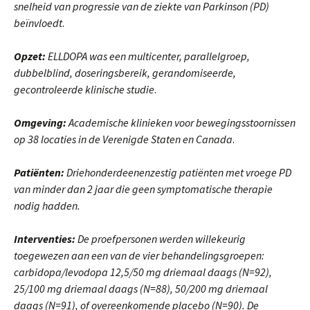
snelheid van progressie van de ziekte van Parkinson (PD)
beïnvloedt
.
Opzet:
ELLDOPA was een multicenter, parallelgroep,
dubbelblind, doseringsbereik, gerandomiseerde,
gecontroleerde klinische studie
.
Omgeving:
Academische klinieken voor bewegingsstoornissen
op 38 locaties in de Verenigde Staten en Canada
.
Patiënten:
Driehonderdeenenzestig patiënten met vroege PD
van minder dan 2 jaar die geen symptomatische therapie
nodig hadden.
Interventies:
De
proefpersonen werden willekeurig
toegewezen aan een van de vier behandelingsgroepen:
carbidopa/levodopa 12,5/50 mg driemaal daags (N=92),
25/100 mg driemaal daags (N=88), 50/200 mg driemaal
daags (N=91), of overeenkomende placebo (N=90). De