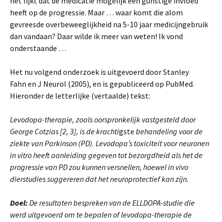
het lijkt dat de medicatie mogelijk een gunstige invloed
heeft op de progressie. Maar … waar komt die alom
gevreesde overbeweeglijkheid na 5-10 jaar medicijngebruik
dan vandaan? Daar wilde ik meer van weten! Ik vond
onderstaande …
Het nu volgend onderzoek is uitgevoerd door Stanley
Fahn en J Neurol (2005), en is gepubliceerd op PubMed.
Hieronder de letterlijke (vertaalde) tekst:
Levodopa-therapie, zoals oorspronkelijk vastgesteld door
George Cotzias [2, 3], is de krachti
gste
behandeling voor de
ziekte van Parkinson (PD). Levodopa’s toxiciteit voor neuronen
in vitro heeft aanleiding gegeven tot bezorgdheid als het de
progressie van PD zou kunnen versnellen, hoewel in vivo
dierstudies suggereren dat het neuroprotectief kan zijn.
Doel:
De resultaten bespreken van de ELLDOPA-studie die
werd uitgevoerd om te bepalen of levodopa-therapie de